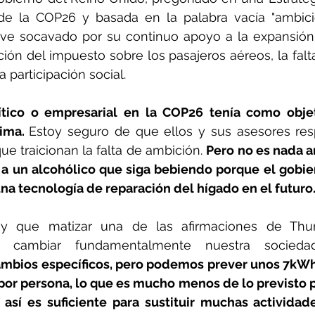
de la COP26 y basada en la palabra vacía "ambici
 ve socavado por su continuo apoyo a la expansión 
ación del impuesto sobre los pasajeros aéreos, la falt
a participación social.
ítico o empresarial en la COP26 tenía como objeti
ima. 
Estoy seguro de que ellos y sus asesores res
que traicionan la falta de ambición. 
Pero no es nada a
a un alcohólico que siga bebiendo porque el gobier
una tecnología de reparación del hígado en el futuro
y que matizar una de las afirmaciones de Thun
 cambiar fundamentalmente nuestra sociedad
mbios específicos, pero podemos prever unos 7kWh
por persona, lo que es mucho menos de lo previsto p
 así es suficiente para sustituir muchas actividad