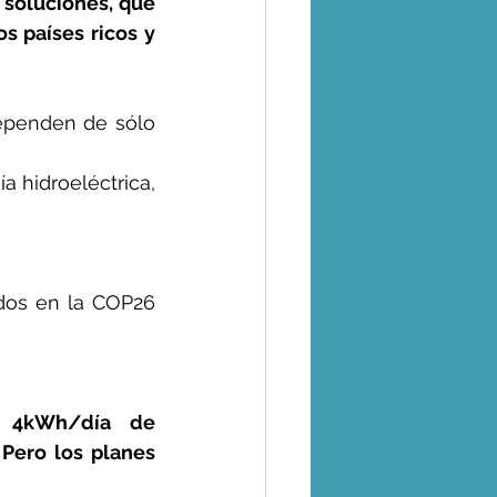
soluciones, que 
s países ricos y 
ependen de sólo 
a hidroeléctrica, 
dos en la COP26 
 4kWh/día de 
Pero los planes 