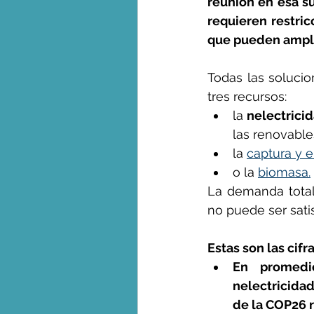
reunión en esa su
requieren restric
que pueden ampl
Todas las soluci
tres recursos: 
la 
nelectrici
las renovables
la 
captura y 
o la 
biomasa.
La demanda total
no puede ser sati
Estas son las cifra
En promedi
nelectricida
de la COP26 r