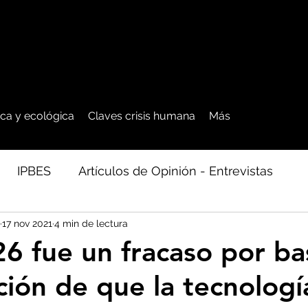
tica y ecológica
Claves crisis humana
Más
IPBES
Artículos de Opinión - Entrevistas
17 nov 2021
4 min de lectura
ficos
Seguridad Alimentaria-Agua-Dieta
Agro
6 fue un fracaso por ba
cción de que la tecnologí
cales - Bosq
Artico - Antártida - Glaciares