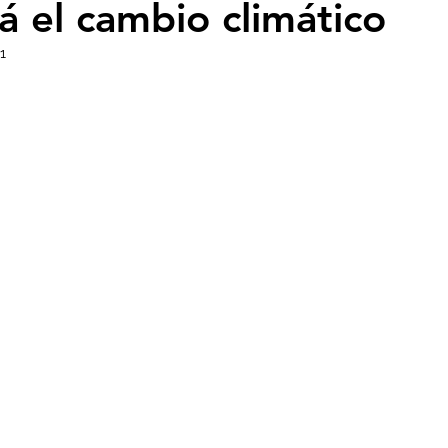
á el cambio climático
- Insectos
Bruno Latour en español
Buenas n
1
CO2
Capitalismo -Neoliberalismo
Carbono neu
Consumismo
Contaminadores: petróleo, plástic
ovid
Decrecimiento/Economía
Desforestación
Psicología
Espiritualidad
Energías renovable
actos
Filosofía - Sociología
Geoingeniería