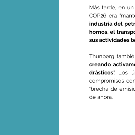
Más tarde, en un 
COP26 era "mante
industria del petr
hornos, el transpo
sus actividades t
Thunberg tambié
creando activame
drásticos
". Los 
compromisos conc
"brecha de emisio
de ahora.