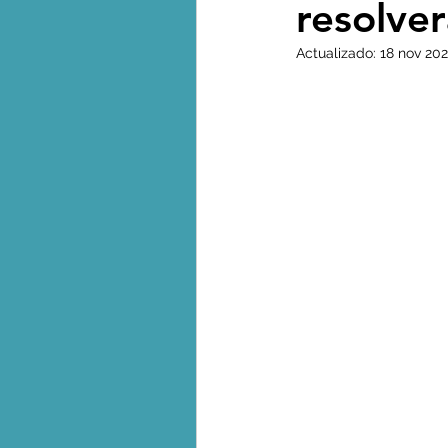
resolver
Biodiversidad - Animales
Actualizado:
18 nov 202
Calentamiento global - 
Combustibles fósiles
Crisis global-Colapso -C
Dieta
Ecoansiedad - 
Eventos extremos e imp