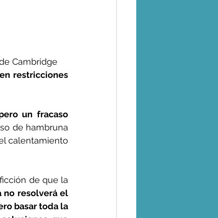
d de Cambridge
n restricciones 
ero un fracaso 
luso de hambruna 
el calentamiento 
icción de que la 
 no resolverá el 
o basar toda la 