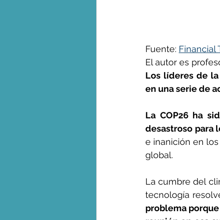
George Monbiot en espa
Fuente: 
Financial
El autor es profe
Los líderes de la
en una serie de a
La COP26 ha sido
desastroso para l
e inanición en lo
global.
La cumbre del cli
tecnología resolv
problema porque n