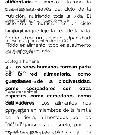
alimentaria. 
El alimento es la moneda 
que fluye a través del ciclo de la 
Puntos de inflexión
nutrición, nutriendo toda la vida. El 
Greenwashing - Simulacro verde
ciclo de la nutrición es un ciclo 
ecológico que teje la red de la vida. 
Temperatura
Como dice un antiguo Upanishad: 
Lo esencial para entender el CC
"Todo es alimento, todo es el alimento 
Los dueños del mundo
de otra cosa".
Ecología humana
3 - Los seres humanos forman parte 
Adicciones
de la red alimentaria, como 
guardianes de la biodiversidad, 
Energía Nuclear
como cocreadores con otras 
Bienestar animal
especies, como comedores, como 
Minería Marina
cultivadores
. Los alimentos nos 
convierten en miembros de la familia 
Billonarios
de la tierra, alimentados por los 
Evolución
microorganismos del suelo, por los 
insectos, por las plantas y los 
Capitalismo de vigilancia