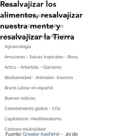
Resalvajizar los
IPBES
alimentos, resalvajizar
Artículos de Opinión - Entrevistas
nuestra mente y
Activismo - Greta - Científicos
resalvajizar la Tierra
Seguridad Alimentaria-Agua-Dieta
Agroecología
Amazonas - Selvas tropicales - Bosq
Artico - Antártida - Glaciares
Biodiversidad - Animales- Insectos
Bruno Latour en español
Buenas noticias
Calentamiento global - CO2
Capitalismo -Neoliberalismo
Carbono neutralidad
Fuente: 
Greater Kashimir
 -  29 de 