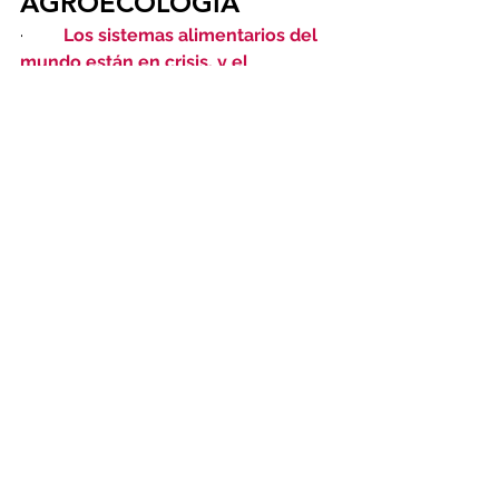
AGROECOLOGÍA
·         
Los sistemas alimentarios del 
mundo están en crisis, y el 
agronegocio está en el centro -
aquí
·         
¿Quién nos alimentará? La 
agroindustria o la red alimentaria 
campesina
 - 
aquí
·         
Cuidado con los efectos en el 
clima de la agricultura que fomenta 
Bill Gates y sus aliados 
- 
aquí
·         
El aumento de las emisiones 
de CO2 de los alimentos causado 
principalmente por las 
corporaciones 
- 
aquí
·         
El óxido nitroso de los 
fertilizantes más dañinos para el 
clima que el CO2
 - 
aquí
·         
Por qué las emisiones de óxido 