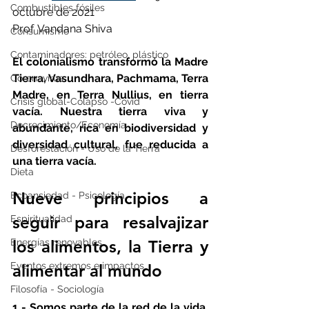
Combustibles fósiles
octubre de 2021
Prof. Vandana Shiva
Consumismo
Contaminadores: petróleo, plástico
El colonialismo transformó la Madre 
Tierra, Vasundhara, Pachmama, Terra 
Coronavirus
Madre, en Terra Nullius, en tierra 
Crisis global-Colapso -Covid
vacía. Nuestra tierra viva y 
Decrecimiento/Economía
abundante, rica en biodiversidad y 
diversidad cultural, fue reducida a 
Desforestación - Uso de la Tierra
una tierra vacía.
Dieta
Nueve principios a 
Ecoansiedad - Psicología
seguir para resalvajizar 
Espiritualidad
los alimentos, la Tierra y 
Energías renovables
Eventos extremos e impactos
alimentar al mundo
Filosofía - Sociología
1 - Somos parte de la red de la vida, 