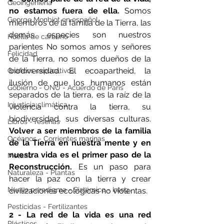
Geoingeniería
no estamos fuera de ella.
 Somos 
George Monbiot en español
miembros de la familia de la Tierra, las 
demás especies son nuestros 
Huella de carbono
parientes No somos amos y señores 
Felicidad
de la Tierra, no somos dueños de la 
biodiversidad. El ecoapartheid, la 
Gráficos explicativos
ilusión de que los humanos están 
Gobierno - ONU - Acuerdo de Paris
separados de la tierra, es la raíz de la 
Injusticia climática
violencia contra la tierra, su 
biodiversidad, sus diversas culturas. 
Libros - reseñas
Volver a ser miembros de la familia 
Océanos - Corrientes marinas
de la Tierra en nuestra mente y en 
nuestra vida es el primer paso de la 
Metano
Reconstrucción.
 Es un paso para 
Naturaleza - Plantas
hacer la paz con la tierra y crear 
Nuevo paradigma - Sistémico - Integ
civilizaciones ecológicas no violentas.
Pesticidas - Fertilizantes
2 - La red de la vida es una red 
Plásticos