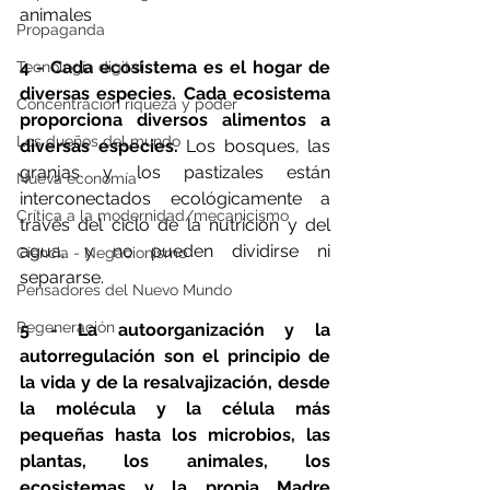
animales
Propaganda
4 - Cada ecosistema es el hogar de 
Tecnología digital
diversas especies. Cada ecosistema 
Concentración riqueza y poder
proporciona diversos alimentos a 
Los dueños del mundo
diversas especies.
 Los bosques, las 
granjas y los pastizales están 
Nueva economía
interconectados ecológicamente a 
Crítica a la modernidad/mecanicismo
través del ciclo de la nutrición y del 
agua, y no pueden dividirse ni 
Ciencia - Negacionismo
separarse.
Pensadores del Nuevo Mundo
Regeneración
5 - La autoorganización y la 
autorregulación son el principio de 
la vida y de la resalvajización, desde 
la molécula y la célula más 
pequeñas hasta los microbios, las 
plantas, los animales, los 
ecosistemas y la propia Madre 