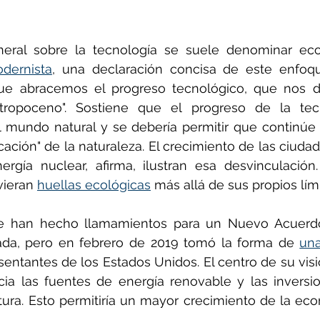
neral sobre la tecnología se suele denominar ec
dernista
, una declaración concisa de este enfoqu
ue abracemos el progreso tecnológico, que nos da
ntropoceno". Sostiene que el progreso de la tec
 mundo natural y se debería permitir que continúe 
icación" de la naturaleza. El crecimiento de las ciudade
nergía nuclear, afirma, ilustran esa desvinculación
ieran 
huellas ecológicas
 más allá de sus propios lími
se han hecho llamamientos para un Nuevo Acuerdo
da, pero en febrero de 2019 tomó la forma de 
una
ntantes de los Estados Unidos. El centro de su visi
cia las fuentes de energía renovable y las inversi
tura. Esto permitiría un mayor crecimiento de la ec