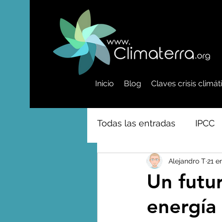
Inicio
Blog
Claves crisis climá
Todas las entradas
IPCC
Alejandro T
21 e
Activismo - Greta - Cientí
Un futu
energía 
Amazonas - Selvas tropi