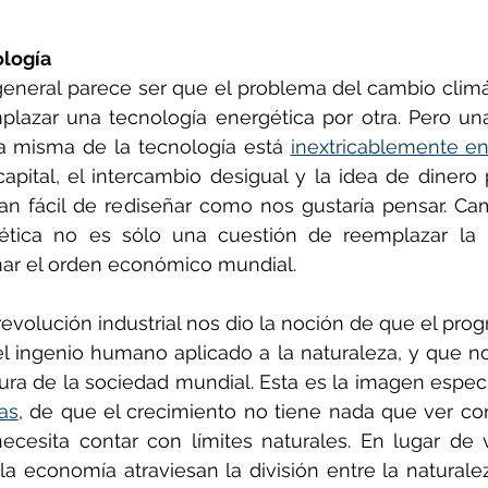
ología
general parece ser que el problema del cambio climá
lazar una tecnología energética por otra. Pero una 
a misma de la tecnología está 
inextricablemente en
pital, el intercambio desigual y la idea de dinero 
an fácil de rediseñar como nos gustaría pensar. Camb
ética no es sólo una cuestión de reemplazar la in
rmar el orden económico mundial.
a revolución industrial nos dio la noción de que el pro
 ingenio humano aplicado a la naturaleza, y que no
tura de la sociedad mundial. Esta es la imagen especu
as
, de que el crecimiento no tiene nada que ver con
ecesita contar con límites naturales. En lugar de v
a economía atraviesan la división entre la naturalez