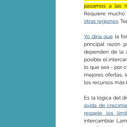
pasamos a las n
Requiere mucho d
otras regiones
. T
Yo diría que
 la f
principal razón
dependen de la 
posible el interc
lo que sea - por 
mejores ofertas, l
los recursos más b
ávida de crecimi
respete los lími
intercambiar. L