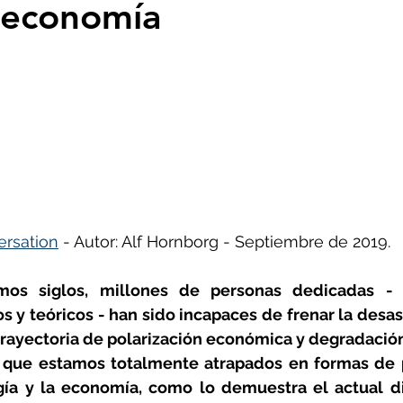
 economía
- Insectos
Bruno Latour en español
Buenas n
CO2
Capitalismo -Neoliberalismo
Carbono neu
Consumismo
Contaminadores: petróleo, plástic
rsation
 - Autor: Alf Hornborg - Septiembre de 2019.
ovid
Decrecimiento/Economía
Desforestación
mos siglos, millones de personas dedicadas - re
cos y teóricos - han sido incapaces de frenar la desas
Psicología
Espiritualidad
Energías renovable
rayectoria de polarización económica y degradación 
 que estamos totalmente atrapados en formas de p
gía y la economía, como lo demuestra el actual di
actos
Filosofía - Sociología
Geoingeniería