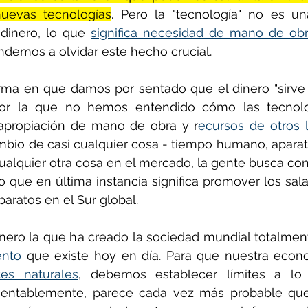
uevas tecnologías
. Pero la "tecnología" no es una
inero, lo que 
significa necesidad de mano de obr
endemos a olvidar este hecho crucial.
orma en que damos por sentado que el dinero "sirve p
 por la que no hemos entendido cómo las tecnolo
apropiación de mano de obra y r
ecursos de otros l
ambio de casi cualquier cosa - tiempo humano, aparat
cualquier otra cosa en el mercado, la gente busca co
o que en última instancia significa promover los sala
aratos en el Sur global.
ento
tes naturales
, debemos establecer límites a lo
amentablemente, parece cada vez más probable qu