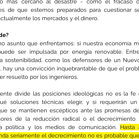
go más cercano al desastre - como el fracaso 
es de que estemos preparados para cuestionar s
ctualmente los mercados y el dinero.
de?
o asunto que enfrentamos: si nuestra economía mo
uede ser impulsada por energía renovable. Entre
a sostenibilidad, como los defensores de un Nuev
, hay una convicción inquebrantable de que el prob
r resuelto por los ingenieros.
te divide las posiciones ideológicas no es la fe e
ué soluciones técnicas elegir, y si requerirán un 
que se mantienen escépticos ante las promesas de 
res de la reducción radical o el decrecimiento -
a política y los medios de comunicación. 
Hasta 
enda seriamente el decrecimiento no es probable que