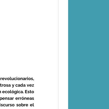
oticias
tralidad
o
Coronavirus
 - Uso de la Tierra
volucionarios, 
trosa y cada vez 
s
ecológica. Esto 
ensar erróneas 
scurso sobre el 