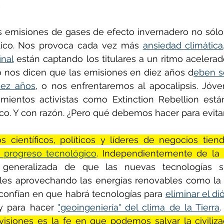
.
s emisiones de gases de efecto invernadero no sólo
ñol
Huella de carbono
tico. Nos provoca cada vez más 
ansiedad climática
inal
 están captando los titulares a un ritmo acelerado.
 nos dicen que las emisiones en diez años d
eben se
iez años
, o nos enfrentaremos al apocalipsis. Jóv
ientos activistas como Extinction Rebellion está
o. Y con razón. ¿Pero qué debemos hacer para evitar
 progreso tecnológico
. Independientemente de la 
 generalizada de que las nuevas tecnologías sus
les aprovechando las energías renovables como la so
onfían en que habrá tecnologías para 
eliminar el di
y para hacer 
"geoingeniería" del clima de la Tierra
.
isiones es la fe en que podemos salvar la civiliza