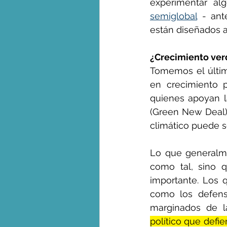
experimentar al
semiglobal
 - ant
están diseñados a
¿Crecimiento ver
Tomemos el últim
en crecimiento p
quienes apoyan l
(Green New Deal)
climático puede se
Lo que generalmen
como tal, sino q
importante. Los 
como los defenso
marginados de l
político que defi