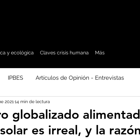
tica y ecológica
Claves crisis humana
Más
IPBES
Artículos de Opinión - Entrevistas
ne 2021
14 min de lectura
ficos
Seguridad Alimentaria-Agua-Dieta
Agro
ro globalizado alimenta
solar es irreal, y la razó
cales - Bosq
Artico - Antártida - Glaciares