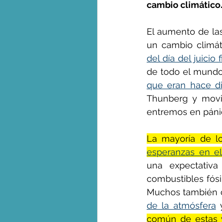
cambio climático
El aumento de la
George Monbiot en espa
un cambio climá
del día del juicio f
de todo el mundo
que eran hace d
Thunberg y movim
entremos en pánic
esperanzas en el
una expectativa
combustibles fósi
Muchos también c
de la atmósfera
 
común de estas v