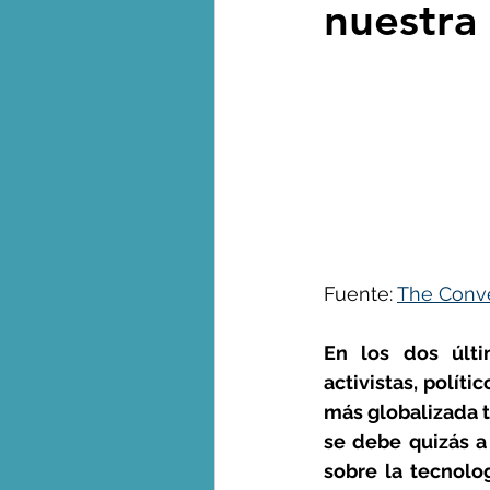
nuestra
Biodiversidad - Animales
Calentamiento global - 
Combustibles fósiles
Fuente: 
The Conve
Crisis global-Colapso -C
En los dos últi
activistas, políti
Dieta
Ecoansiedad - 
más globalizada t
se debe quizás a
sobre la tecnolo
Eventos extremos e imp