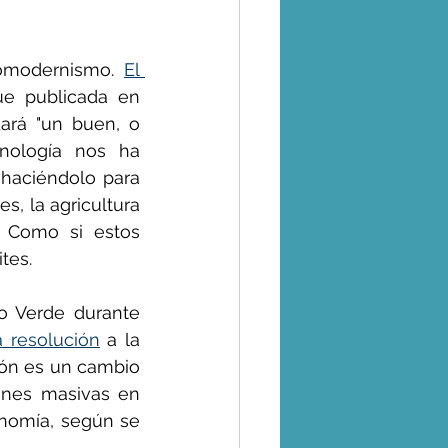
omodernismo. 
El 
e publicada en 
rá "un buen, o 
nología nos ha 
haciéndolo para 
s, la agricultura 
. Como si estos 
tes.
 Verde durante 
 resolución
 a la 
ón es un cambio 
ones masivas en 
onomía, según se 