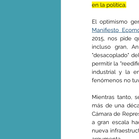
en la política.
El optimismo ge
Manifiesto Ecomo
2015, nos pide q
incluso gran, A
"desacoplado" del
permitir la "reedif
industrial y la e
fenómenos no tuv
Mientras tanto, 
más de una déca
Cámara de Represe
a gran escala ha
nueva infraestruc
argumenta.