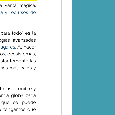
 varita mágica. 
a y recursos de 
ara todo", es la 
gías avanzadas 
ugares.
 Al hacer 
os, ecosistemas, 
nstantemente las 
rios más bajos y 
Es la lógica del dinero la que ha creado la sociedad mundial totalmente insostenible y 
 que existe hoy en día. Para que nuestra economía globalizada 
 que se puede 
e tengamos que 