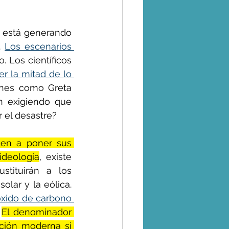
 está generando 
. 
Los escenarios 
 Los científicos 
r la mitad de lo 
enes como Greta 
n exigiendo que 
 el desastre?
La mayoría de los científicos, políticos y líderes de negocios tienden a poner sus 
ideología
, existe 
tituirán a los 
lar y la eólica. 
óxido de carbono 
 
El denominador 
ción moderna si 