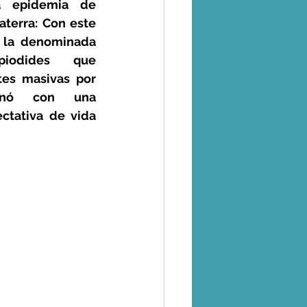
a epidemia de 
terra: Con este 
 la denominada 
iodides que 
s masivas por 
inó con una 
ctativa de vida 