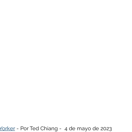
- Insectos
Bruno Latour en español
Buenas n
CO2
Capitalismo -Neoliberalismo
Carbono neu
Consumismo
Contaminadores: petróleo, plástic
ovid
Decrecimiento/Economía
Desforestación
Psicología
Espiritualidad
Energías renovable
Yorker
 - Por Ted Chiang -  4 de mayo de 2023
actos
Filosofía - Sociología
Geoingeniería