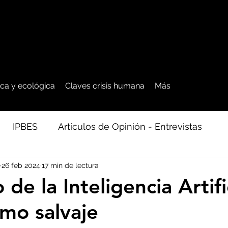
tica y ecológica
Claves crisis humana
Más
IPBES
Artículos de Opinión - Entrevistas
26 feb 2024
17 min de lectura
ficos
Seguridad Alimentaria-Agua-Dieta
Agro
 de la Inteligencia Artifi
smo salvaje
cales - Bosq
Artico - Antártida - Glaciares