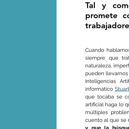
Tal y como
promete co
George Monbiot en espa
trabajadore
Cuando hablamos d
siempre que tra
naturaleza, imper
pueden llevarnos
Inteligencias Ar
informático 
Stuar
que tocaba se con
artificial haga lo
múltiples proble
cuento al que se r
y que la búsqu