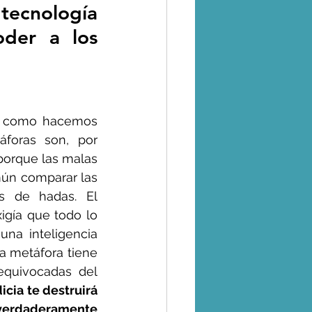
ecnología 
der a los 
a, como hacemos 
oras son, por 
porque las malas 
ún comparar las 
s de hadas. El 
igía que todo lo 
una inteligencia 
a metáfora tiene 
quivocadas del 
cia te destruirá 
erdaderamente 