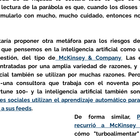
u lectura de la parábola es que, cuando los dioses
rmularlo con mucho, mucho cuidado, entonces no
ría proponer otra metáfora para los riesgos de l
ro que pensemos en la inteligencia artificial como
estión, del tipo de
 McKinsey & Company
.
Las 
tratadas por una amplia variedad de razones, y l
ficial también se utilizan por muchas razones. Pero
-una consultora que trabaja con el noventa por
une 100- y la inteligencia artificial también son
s sociales utilizan el aprendizaje automático para
 a sus feeds
. 
De forma similar, 
recurrió a McKinsey
cómo "turboalimentar"