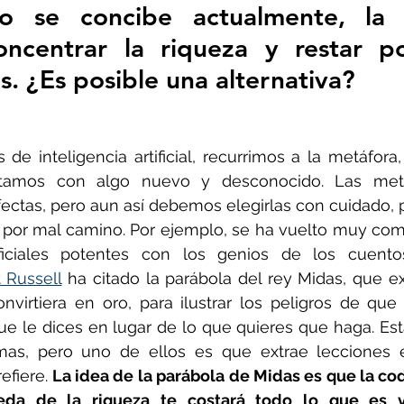
 se concibe actualmente, la t
ncentrar la riqueza y restar po
ñol
Huella de carbono
s. ¿Es posible una alternativa?
e inteligencia artificial, recurrimos a la metáfor
tamos con algo nuevo y desconocido. Las metáf
fectas, pero aun así debemos elegirlas con cuidado, 
 por mal camino. Por ejemplo, se ha vuelto muy com
tificiales potentes con los genios de los cuento
t Russell
 ha citado la parábola del rey Midas, que ex
virtiera en oro, para ilustrar los peligros de que 
 que le dices en lugar de lo que quieres que haga. Est
mas, pero uno de ellos es que extrae lecciones e
efiere.
 La idea de la parábola de Midas es que la codi
eda de la riqueza te costará todo lo que es v