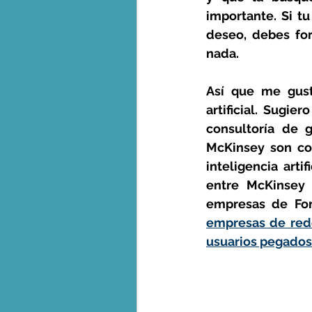
importante. Si t
deseo, debes fo
nada.
Así que me gusta
artificial. Sugie
consultoría de g
McKinsey son con
inteligencia arti
entre McKinsey 
empresas de Fort
empresas de rede
usuarios pegados