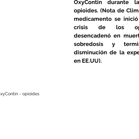
OxyContin durante l
opioides. (Nota de Clima
medicamento se inició
crisis de los op
desencadenó en muerte
sobredosis y term
disminución de la expe
en EE.UU).
xyContin - opioides