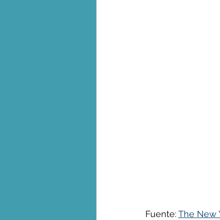
Biodiversidad - Animales
Calentamiento global - 
Combustibles fósiles
Crisis global-Colapso -C
Dieta
Ecoansiedad - 
Fuente: 
The New 
Eventos extremos e imp