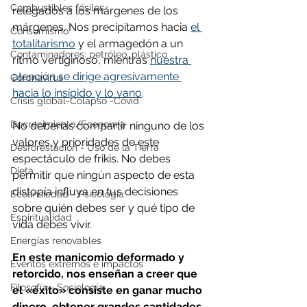
Combustibles fósiles
relegados a los márgenes de los 
márgenes. Nos precipitamos hacia 
el 
Consumismo
totalitarismo
 y el armagedón a un 
Contaminadores: petróleo, plástico
ritmo vertiginoso, mientras 
nuestra 
atención se dirige agresivamente 
Coronavirus
hacia lo insípido y lo vano
.
Crisis global-Colapso -Covid
Decrecimiento/Economía
No deberías compartir ninguno de los 
valores y prioridades de este 
Desforestación - Uso de la Tierra
espectáculo de frikis. No debes 
Dieta
permitir que ningún aspecto de esta 
distopía influya en tus decisiones 
Ecoansiedad - Psicología
sobre quién debes ser y qué tipo de 
Espiritualidad
vida debes vivir.
Energías renovables
En este manicomio deformado y 
Eventos extremos e impactos
retorcido, nos enseñan a creer que 
Filosofía - Sociología
el «éxito» consiste en ganar mucho 
dinero, obtener grandes cantidades 