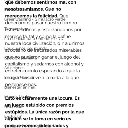
que debemos sentirnos mal con 
nosotros mismos. Que no 
Puntos de inflexión
merecemos la felicidad.
 Que 
Greenwashing - Simulacro verde
deberíamos pasar nuestro tiempo 
Temperatura
estresándonos y esforzándonos por 
merecerla, tal y como la define 
Lo esencial para entender el CC
nuestra loca civilización, o ir a unirnos 
Los dueños del mundo
al océano de fracasados miserables 
que no pudieron ganar el juego del 
Ecología humana
capitalismo y sedarnos con alcohol y 
Adicciones
entretenimiento esperando a que la 
muerte nos lleve a la nada a la que 
Energía Nuclear
pertenecemos.
Bienestar animal
Minería Marina
Esto es claramente una locura. Es 
un juego estúpido con premios 
Billonarios
estúpidos. La única razón por la que 
Evolución
alguien se lo toma en serio es 
porque hemos sido criados y 
Capitalismo de vigilancia