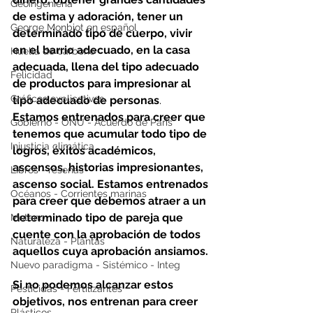
Geoingeniería
de estima y adoración, tener un 
George Monbiot en español
determinado tipo de cuerpo, vivir 
en el barrio adecuado, en la casa 
Huella de carbono
adecuada, llena del tipo adecuado 
Felicidad
de productos para impresionar al 
Gráficos explicativos
tipo adecuado de personas
. 
Estamos entrenados para creer que 
Gobierno - ONU - Acuerdo de Paris
tenemos que acumular todo tipo de 
Injusticia climática
logros, éxitos académicos, 
ascensos, historias impresionantes, 
Libros - reseñas
ascenso social. Estamos entrenados 
Océanos - Corrientes marinas
para creer que debemos atraer a un 
determinado tipo de pareja que 
Metano
cuente con la aprobación de todos 
Naturaleza - Plantas
aquellos cuya aprobación ansiamos.
Nuevo paradigma - Sistémico - Integ
Si no podemos alcanzar estos 
Pesticidas - Fertilizantes
objetivos, nos entrenan para creer 
Plásticos