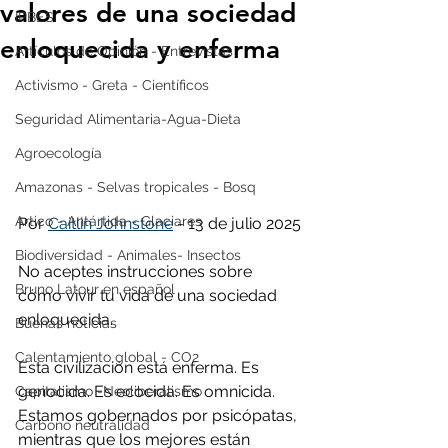
valores de una sociedad
IPBES
enloquecida y enferma
Artículos de Opinión - Entrevistas
Activismo - Greta - Científicos
Seguridad Alimentaria-Agua-Dieta
Agroecología
Amazonas - Selvas tropicales - Bosq
Artico - Antártida - Glaciares
Por 
Caitlin Johnstone
 - 13 de julio 2025
Biodiversidad - Animales- Insectos
No aceptes instrucciones sobre 
Bruno Latour en español
cómo vivir tu vida de una sociedad 
enloquecida.
Buenas noticias
Calentamiento global - CO2
Esta civilización está enferma. Es 
genocida. Es ecocida. Es omnicida. 
Capitalismo -Neoliberalismo
Estamos gobernados por psicópatas, 
Carbono neutralidad
mientras que los mejores están 