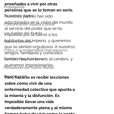
enseñados a vivir por otras 
Propaganda
personas que se lo toman en serio.
Tecnología digital
Nuestros padres han sido 
adoctrinados en la visión del mundo 
Concentración riqueza y poder
al servicio del poder que se ha 
Los dueños del mundo
impuesto por la fuerza a los 
habitantes del imperio, y queremos 
Nueva economía
que se sientan orgullosos. A nuestros 
Crítica a la modernidad/mecanicismo
amigos, familiares y conocidos 
también les han lavado el cerebro, y 
Ciencia - Negacionismo
queremos impresionarles.
Pensadores del Nuevo Mundo
Regeneración
Pero hacerlo es recibir lecciones 
sobre cómo vivir de una 
enfermedad colectiva que apunta a 
la miseria y la disfunción. Es 
imposible llevar una vida 
verdaderamente plena y al mismo 
tiempo tratar de vivir como la gente 