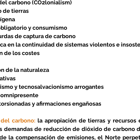
del carbono (CO2lonialism)
 de tierras
dígena
obligatorio y consumismo
urdas de captura de carbono
ica en la continuidad de sistemas violentos e insost
ón de los costes
ón de la naturaleza
ativas
nismo y tecnosalvacionismo arrogantes
 omnipresente
storsionadas y afirmaciones engañosas
 del carbono:
 la apropiación de tierras y recursos 
las demandas de reducción de dióxido de carbono de
 de la compensación de emisiones, el Norte perpetú