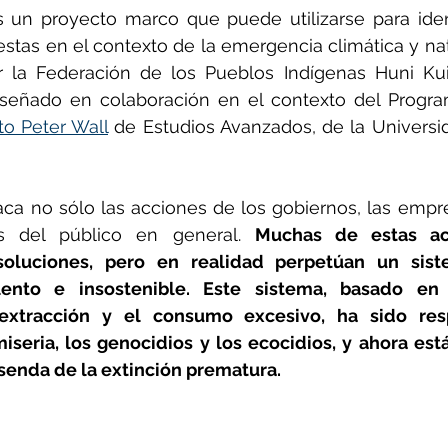
s un proyecto marco que puede utilizarse para identi
stas en el contexto de la emergencia climática y nat
ñol
Huella de carbono
r la Federación de los Pueblos Indígenas Huni Kui
señado en colaboración en el contexto del Progr
to Peter Wall
 de Estudios Avanzados, de la Universi
aca no sólo las acciones de los gobiernos, las empr
s del público en general. 
Muchas de estas acc
oluciones, pero en realidad perpetúan un sist
lento e insostenible. Este sistema, basado en 
 extracción y el consumo excesivo, ha sido res
iseria, los genocidios y los ecocidios, y ahora est
senda de la extinción prematura.