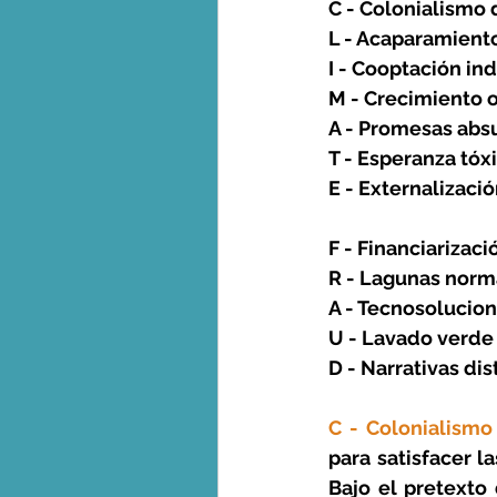
C - Colonialismo 
L - Acaparamiento
I - Cooptación in
M - Crecimiento 
A - Promesas abs
T - Esperanza tóx
E - Externalizaci
F - Financiarizaci
R - Lagunas norm
A - Tecnosolucio
U - Lavado verde
D - Narrativas di
C - Colonialismo
para satisfacer 
Bajo el pretexto