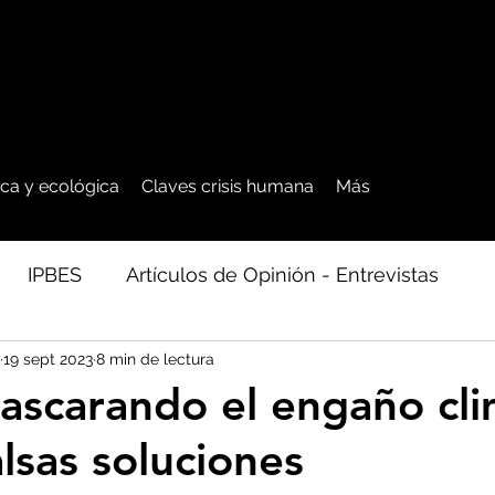
tica y ecológica
Claves crisis humana
Más
IPBES
Artículos de Opinión - Entrevistas
19 sept 2023
8 min de lectura
ficos
Seguridad Alimentaria-Agua-Dieta
Agro
scarando el engaño cli
alsas soluciones
cales - Bosq
Artico - Antártida - Glaciares