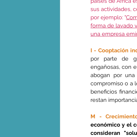
países de Africa 
sus actividades, 
por ejemplo: "
Comp
forma de lavado v
una empresa emira
I - Cooptación in
por parte de go
engañosas, con el
abogan por una a
compromiso o a lo
beneficios financ
restan importancia
M - Crecimiento
económico y el c
consideran "solu