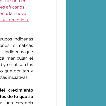
en carbono en 
s africanos, 
ono: la nueva 
su territorio a 
grupos indígenas 
nes climáticas 
es indígenas que 
ca manipular el 
 y enfaticen los 
po que ocultan y 
as iniciativas.
el crecimiento 
s de lo que se 
ja una creencia 