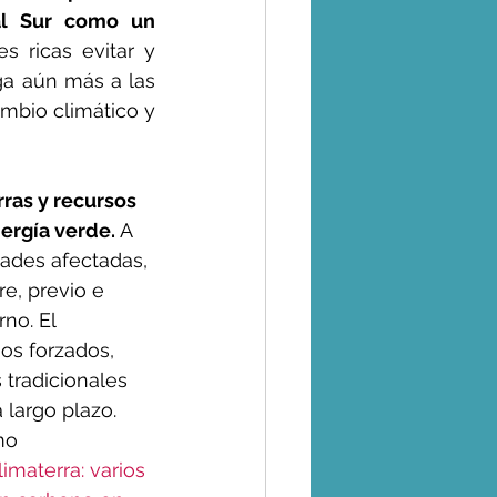
al Sur como un 
 ricas evitar y 
ga aún más a las 
bio climático y 
rras y recursos 
ergía verde.
 A 
ades afectadas, 
re, previo e 
no. El 
os forzados, 
tradicionales 
 largo plazo. 
mo 
imaterra: varios 