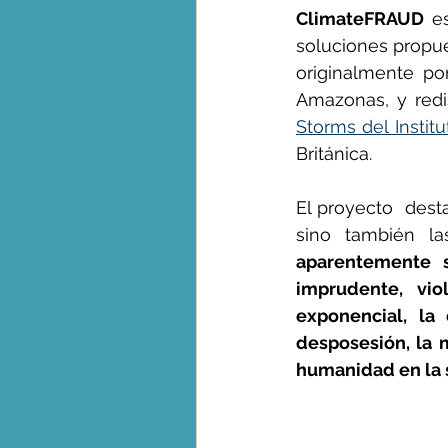
ClimateFRAUD
 e
soluciones propue
George Monbiot en espa
originalmente po
Amazonas, y redi
Storms del Institu
Británica.
El proyecto  dest
sino también la
aparentemente s
imprudente, vio
exponencial, la
desposesión, la m
humanidad en la 