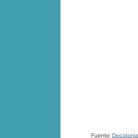
Biodiversidad - Animales
Calentamiento global - 
Combustibles fósiles
Crisis global-Colapso -C
Dieta
Ecoansiedad - 
Fuente: 
Decolonia
Eventos extremos e imp