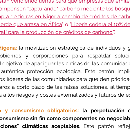
están vendiendo tierras para que empresas que emit
compensen "capturando" carbono mediante los bosque
ra de tierras en Níger a cambio de créditos de carb
erde que arrasa en África
" o "
Liberia cederá el 10% de 
tí para la producción de créditos de carbono
")
dígena:
 la movilización estratégica de individuos y 
biernos y corporaciones para respaldar solucio
 objetivo de apaciguar las críticas de las comunidad
uténtica protección ecológica. Este patrón impli
s líderes de las comunidades para que den prioridad
ieros a corto plazo de las falsas soluciones, al tiem
 a los riesgos y costes externalizados y futuros de est
 y consumismo obligatorios:
 la perpetuación d
onsumismo sin fin como componentes no negociable
ciones" climáticas aceptables. 
Este patrón refle