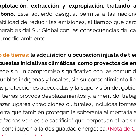
plotación, extracción y expropiación, tratando 
bono. 
Este acuerdo desigual permite a las naciones
abilidad de reducir las emisiones, al tiempo que car
rables del Sur Global con las consecuencias del cam
el medio ambiente.
 de tierras:
 la adquisición u ocupación injusta de tie
puestas iniciativas climáticas, como proyectos de en
de sin un compromiso significativo con las comunid
pueblos indígenas y locales, sin su consentimiento lib
as protecciones adecuadas y la supervisión del gobier
tierras provoca desplazamientos y, a menudo, trabaj
r lugares y tradiciones culturales, incluidas formas 
ierra que también protegen la soberanía alimentaria a
a "zonas verdes de sacrificio" que perpetúan el racis
contribuyen a la desigualdad energética. 
(Nota de Cl