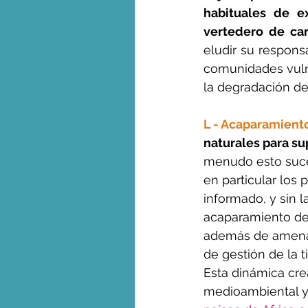
habituales de ex
vertedero de car
eludir su respons
comunidades vulne
la degradación d
L - Acaparamiento
naturales para su
menudo esto suce
en particular los 
informado, y sin l
acaparamiento de 
además de amenaza
de gestión de la t
Esta dinámica cre
medioambiental y 