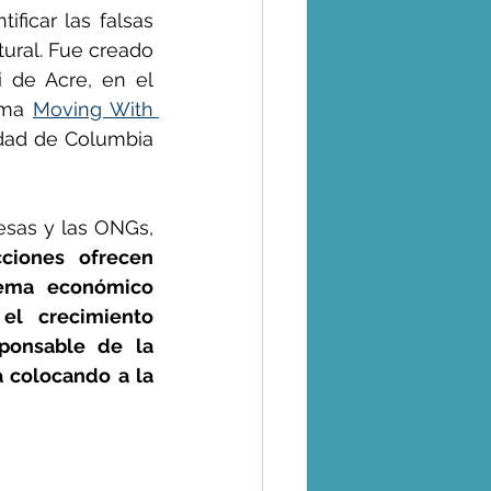
ficar las falsas 
ural. Fue creado 
 de Acre, en el 
ama 
Moving With 
dad de Columbia 
esas y las ONGs, 
iones ofrecen 
ema económico 
el crecimiento 
ponsable de la 
á colocando a la 