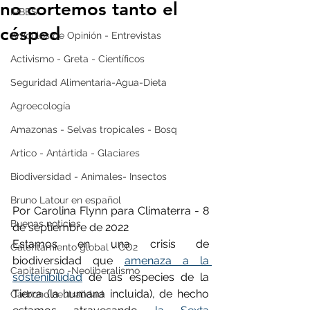
no cortemos tanto el
IPBES
césped
Artículos de Opinión - Entrevistas
Activismo - Greta - Científicos
Seguridad Alimentaria-Agua-Dieta
Agroecología
Amazonas - Selvas tropicales - Bosq
Artico - Antártida - Glaciares
Biodiversidad - Animales- Insectos
Bruno Latour en español
Por Carolina Flynn para Climaterra - 8 
Buenas noticias
de septiembre de 2022
Estamos en una crisis de 
Calentamiento global - CO2
biodiversidad que 
amenaza a la 
Capitalismo -Neoliberalismo
sostenibilidad
 de las especies de la 
Tierra (la humana incluida), de hecho 
Carbono neutralidad