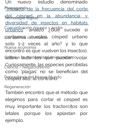
Un nuevo estudio denominado 
Propaganda
"Impacto de la frecuencia del corte 
del césped en la abundancia y 
Tecnología digital
diversidad de insectos en hábitats 
Concentración riqueza y poder
urbanos
" analizó ¿Qué sucede si 
cortamos nuestro césped urbano 
Los dueños del mundo
solo 1-2 veces al año? y lo que 
Nueva economía
encontró es que vuelven los insectos), 
sobre todo los que pueden volar. 
Crítica a la modernidad/mecanicismo
Curiosamente, las especies percibidas 
Ciencia - Negacionismo
como 'plagas' no se benefician del 
Pensadores del Nuevo Mundo
césped alto, al contrario. 
Regeneración
También encontró que el método que 
elegimos para cortar el césped es 
muy importante: los tractorcitos son 
letales porque los aplastan por 
ejemplo, 