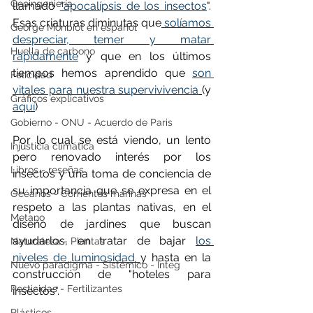
Geoingeniería
llamado 
"apocalípsis de los insectos
". 
Esas criaturas diminutas que
 solíamos 
George Monbiot en español
despreciar, temer y matar 
Huella de carbono
rápidamente
 y que en los últimos 
tiempos hemos aprendido que 
son 
Felicidad
vitales para nuestra supervivivencia
(y 
Gráficos explicativos
aquí
)
Gobierno - ONU - Acuerdo de Paris
Por lo cual se está viendo, un lento 
Injusticia climática
pero renovado interés por los 
Libros - reseñas
insectos y una toma de conciencia de 
su importancia que se expresa en el 
Océanos - Corrientes marinas
respeto a las plantas nativas, en el 
Metano
diseño de jardines que buscan 
ayudarlos, en tratar de bajar 
los 
Naturaleza - Plantas
niveles de luminosidad 
y hasta en la 
Nuevo paradigma - Sistémico - Integ
construcción de "hoteles para 
Pesticidas - Fertilizantes
insectos".
Plásticos