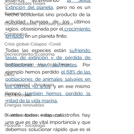
estamos atravesando 
la Sexta 
Combustibles fósiles
Extinción del planeta
, pero no es un 
Consumismo
hecho accidental sino producto de la 
actividad humana de los últimos 
Contaminadores: petróleo, plástico
siglos, obsesionada por el
 crecimiento 
Coronavirus
ilimitado
 en un planeta finito.
Crisis global-Colapso -Covid
Todas las especies están 
sufriendo 
Decrecimiento/Economía
tasas de extinción y de pérdida de 
poblaciones muy alarmantes
. Por 
Desforestación - Uso de la Tierra
ejemplo hemos perdido 
el 68% de las 
Dieta
poblaciones de animales salvajes en 
Ecoansiedad - Psicología
los últimos 50 años
, y en ese mismo 
tiempo 
también hemos perdido la 
Espiritualidad
mitad de la vida marina.
Energías renovables
Y entre todas estas catástrofes hay 
Eventos extremos e impactos
una que es de vital importancia y que 
Filosofía - Sociología
debemos solucionar rápido que es el 