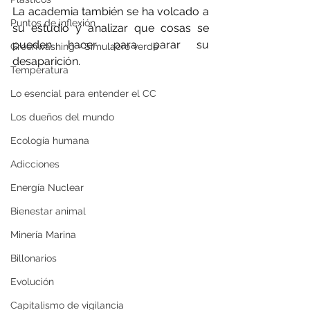
La academia también se ha volcado a 
Puntos de inflexión
su estudio y analizar que cosas se 
pueden hacer para parar su 
Greenwashing - Simulacro verde
desaparición. 
Temperatura
Lo esencial para entender el CC
Los dueños del mundo
Ecología humana
Adicciones
Energía Nuclear
Bienestar animal
Minería Marina
Billonarios
Evolución
Capitalismo de vigilancia