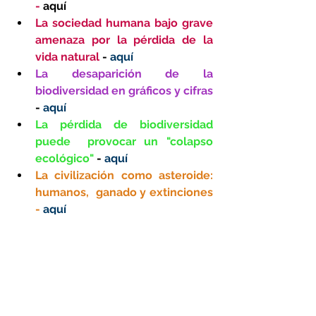
-
aquí
La sociedad humana bajo grave 
amenaza por la pérdida de la 
vida natural 
- 
aquí
La desaparición de la 
biodiversidad en gráficos y cifras
- 
aquí
La pérdida de biodiversidad 
puede  provocar un "colapso 
ecológico"
 - 
aquí
La civilización como asteroide: 
humanos,  ganado y extinciones 
-
aquí
La sexta gran extinción está en 
marcha 
-
aquí
La sexta extinción masiva se 
acelera
 - 
aquí
Qué esperar de la sexta 
extinción masiva del planeta
 - 