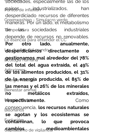
sociedades, especialmente las de los 
países industrializados, han 
Puntos de inflexión
desperdiciado recursos de diferentes 
Greenwashing - Simulacro verde
maneras. Por un lado, el metabolismo 
de las sociedades industriales 
Temperatura
depende de recursos no renovables. 
Lo esencial para entender el CC
Por otro lado, anualmente, 
Los dueños del mundo
desperdiciamos directamente o 
gestionamos mal alrededor del 78% 
Ecología humana
del total del agua extraída, el 49% 
Adicciones
de los alimentos producidos, el 31% 
de la energía producida, el 85% de 
Energía Nuclear
las menas y el 26% de los minerales 
Bienestar animal
no metálicos extraídos, 
Minería Marina
respectivamente.
 Como 
consecuencia, 
los recursos naturales 
Billonarios
se agotan y los ecosistemas se 
Evolución
contaminan, lo que provoca 
cambios medioambientales 
Capitalismo de vigilancia