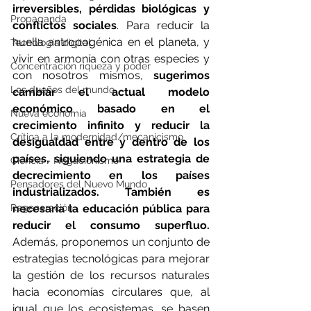
irreversibles, pérdidas biológicas y 
Propaganda
conflictos sociales
. Para reducir la 
huella antropogénica en el planeta, y 
Tecnología digital
vivir en armonía con otras especies y 
Concentración riqueza y poder
con nosotros mismos,
 sugerimos 
Los dueños del mundo
cambiar el actual modelo 
económico basado en el 
Nueva economía
crecimiento infinito y reducir la 
Crítica a la modernidad/mecanicismo
desigualdad entre y dentro de los 
países, siguiendo una estrategia de 
Ciencia - Negacionismo
decrecimiento en los países 
Pensadores del Nuevo Mundo
industrializados. También es 
Regeneración
necesaria la educación pública para 
reducir el consumo superfluo.
Además, proponemos un conjunto de 
estrategias tecnológicas para mejorar 
la gestión de los recursos naturales 
hacia economías circulares que, al 
igual que los ecosistemas, se basen 