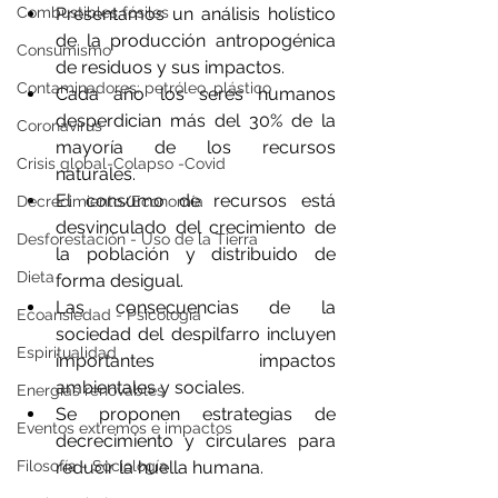
Combustibles fósiles
Presentamos un análisis holístico 
de la producción antropogénica 
Consumismo
de residuos y sus impactos.
Contaminadores: petróleo, plástico
Cada año los seres humanos 
desperdician más del 30% de la 
Coronavirus
mayoría de los recursos 
Crisis global-Colapso -Covid
naturales.
El consumo de recursos está 
Decrecimiento/Economía
desvinculado del crecimiento de 
Desforestación - Uso de la Tierra
la población y distribuido de 
Dieta
forma desigual.
Las consecuencias de la 
Ecoansiedad - Psicología
sociedad del despilfarro incluyen 
Espiritualidad
importantes impactos 
ambientales y sociales.
Energías renovables
Se proponen estrategias de 
Eventos extremos e impactos
decrecimiento y circulares para 
Filosofía - Sociología
reducir la huella humana.