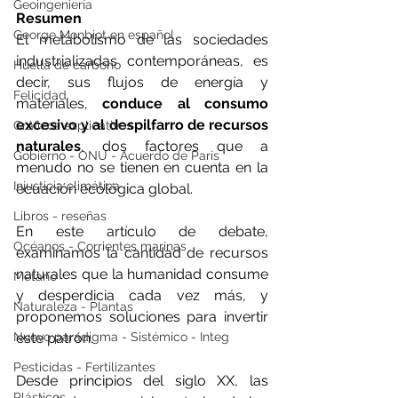
Geoingeniería
Resumen
George Monbiot en español
El metabolismo de las sociedades 
industrializadas contemporáneas, es 
Huella de carbono
decir, sus flujos de energía y 
Felicidad
materiales, 
conduce al consumo 
excesivo y al despilfarro de recursos 
Gráficos explicativos
naturales
, dos factores que a 
Gobierno - ONU - Acuerdo de Paris
menudo no se tienen en cuenta en la 
Injusticia climática
ecuación ecológica global. 
Libros - reseñas
En este artículo de debate, 
Océanos - Corrientes marinas
examinamos la cantidad de recursos 
naturales que la humanidad consume 
Metano
y desperdicia cada vez más, y 
Naturaleza - Plantas
proponemos soluciones para invertir 
Nuevo paradigma - Sistémico - Integ
este patrón. 
Pesticidas - Fertilizantes
Desde principios del siglo XX, las 
Plásticos