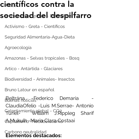
científicos contra la
IPBES
sociedad del despilfarro
Artículos de Opinión - Entrevistas
Activismo - Greta - Científicos
Seguridad Alimentaria-Agua-Dieta
Agroecología
Amazonas - Selvas tropicales - Bosq
Artico - Antártida - Glaciares
Biodiversidad - Animales- Insectos
Bruno Latour en español
Beltrána -Federico Demaria  -
Buenas noticias
ClaudiaOfelio -Luis M.Serrae- Antonio 
Calentamiento global - CO2
Turiel-  William J.Rippleg Sharif 
A.Mukulh -Maria Clara Costaai
Capitalismo -Neoliberalismo
Carbono neutralidad
Elementos destacados: