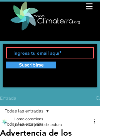
Suscribirse
Entrada
Todas las entradas
Homo consciens
Todas las entradas
30 nov 2021
7 min de lectura
Advertencia de los
IPCC