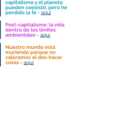
capitalismo y el planeta 
pueden coexistir, pero he 
perdido la fe
 - 
aquí
Post-capitalismo: la vida 
dentro de los límites 
ambientales 
- 
aquí
Nuestro mundo está 
muriendo porque no 
valoramos el des-hacer 
cosas
 - 
aquí
Se necesitan nuevos 
modelos climáticos que 
tengan en cuenta la 
necesidad de un post-
crecimiento
 - 
aquí
"Crisis climática: "Debemos 
aprender a desinnovar
"- 
aquí