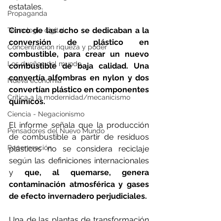
estatales.
Propaganda
Cinco de las ocho se dedicaban a la 
Tecnología digital
conversión de plástico en 
Concentración riqueza y poder
combustible, para crear un nuevo 
Los dueños del mundo
combustible de baja calidad. Una 
convertía alfombras en nylon y dos 
Nueva economía
convertían plástico en componentes 
Crítica a la modernidad/mecanicismo
químicos.
Ciencia - Negacionismo
El informe señala que la producción 
Pensadores del Nuevo Mundo
de combustible a partir de residuos 
Regeneración
plásticos no se considera reciclaje 
según las definiciones internacionales 
y 
que, al quemarse, genera 
contaminación atmosférica y gases 
de efecto invernadero perjudiciales.
Una de las plantas de transformación 