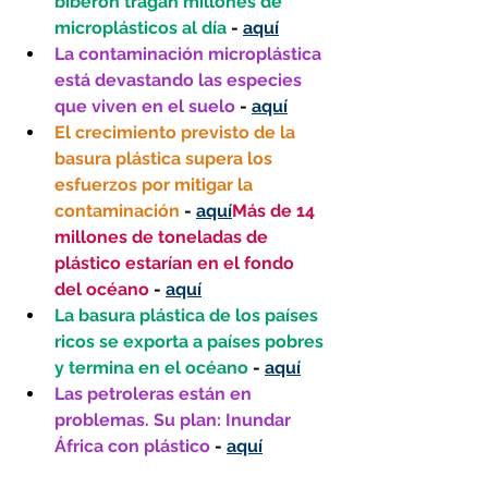
biberón tragan millones de 
microplásticos al día
 - 
aquí
La contaminación microplástica 
está devastando las especies 
que viven en el suelo
 - 
aquí
El crecimiento previsto de la 
basura plástica supera los 
esfuerzos por mitigar la 
contaminación 
- 
aquí
Más de 14 
millones de toneladas de 
plástico estarían en el fondo 
del océano
 - 
aquí
La basura plástica de los países 
ricos se exporta a países pobres 
y termina en el océano
 - 
aquí
Las petroleras están en 
problemas. Su plan: Inundar 
África con plástico
 - 
aquí
Cómo se engañó al público 