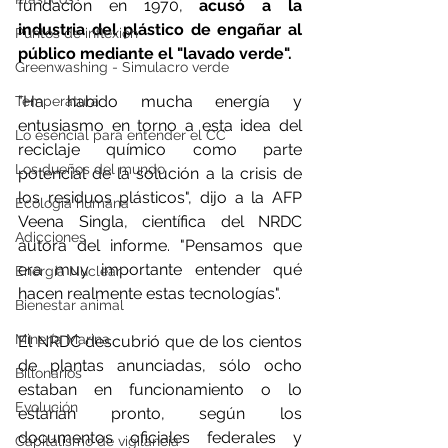
fundación en 1970,
 acusó a la 
industria del plástico de engañar al 
Puntos de inflexión
público mediante el "lavado verde".
Greenwashing - Simulacro verde
"Ha habido mucha energía y 
Temperatura
entusiasmo en torno a esta idea del 
Lo esencial para entender el CC
reciclaje químico como parte 
Los dueños del mundo
potencial de la solución a la crisis de 
los residuos plásticos", dijo a la AFP 
Ecología humana
Veena Singla, científica del NRDC 
Adicciones
autora del informe. "Pensamos que 
era muy importante entender qué 
Energía Nuclear
hacen realmente estas tecnologías".
Bienestar animal
Minería Marina
El NRDC descubrió que de los cientos 
de plantas anunciadas, sólo ocho 
Billonarios
estaban en funcionamiento o lo 
Evolución
estarían pronto, según los 
documentos oficiales federales y 
Capitalismo de vigilancia