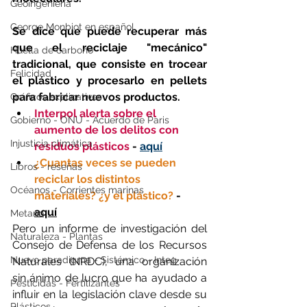
Geoingeniería
George Monbiot en español
Se dice que puede recuperar más 
que el reciclaje "mecánico" 
Huella de carbono
tradicional, que consiste en trocear 
Felicidad
el plástico y procesarlo en pellets 
para fabricar nuevos productos.
Gráficos explicativos
Interpol alerta sobre el 
Gobierno - ONU - Acuerdo de Paris
aumento de los delitos con 
Injusticia climática
residuos plásticos 
- 
aquí
¿Cuantas veces se pueden 
Libros - reseñas
reciclar los distintos 
Océanos - Corrientes marinas
materiales? ¿y el plástico?
 - 
aquí
Metano
Pero un informe de investigación del 
Naturaleza - Plantas
Consejo de Defensa de los Recursos 
Nuevo paradigma - Sistémico - Integ
Naturales (NRDC), una organización 
sin ánimo de lucro que ha ayudado a 
Pesticidas - Fertilizantes
influir en la legislación clave desde su 
Plásticos