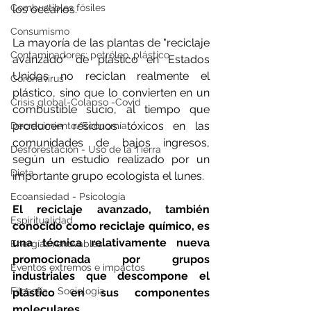
Combustibles fósiles
los océanos.
Consumismo
La mayoría de las plantas de "reciclaje 
Contaminadores: petróleo, plástico
avanzado" de plástico en Estados 
Unidos no reciclan realmente el 
Coronavirus
plástico, sino que lo convierten en un 
Crisis global-Colapso -Covid
combustible sucio, al tiempo que 
producen residuos tóxicos en las 
Decrecimiento/Economía
comunidades de bajos ingresos, 
Desforestación - Uso de la Tierra
según un estudio realizado por un 
Dieta
importante grupo ecologista el lunes.
Ecoansiedad - Psicología
El reciclaje avanzado, también 
Espiritualidad
conocido como reciclaje químico, es 
una técnica relativamente nueva 
Energías renovables
promocionada por grupos 
Eventos extremos e impactos
industriales que descompone el 
Filosofía - Sociología
plástico en sus componentes 
moleculares.