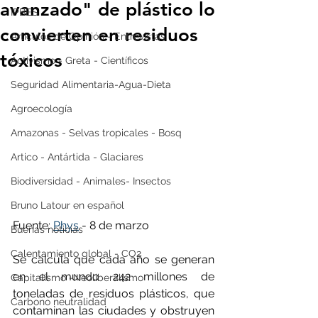
avanzado" de plástico lo
IPBES
convierten en residuos
Artículos de Opinión - Entrevistas
tóxicos
Activismo - Greta - Científicos
Seguridad Alimentaria-Agua-Dieta
Agroecología
Amazonas - Selvas tropicales - Bosq
Artico - Antártida - Glaciares
Biodiversidad - Animales- Insectos
Bruno Latour en español
Fuente: 
Phys
 - 8 de marzo
Buenas noticias
Calentamiento global - CO2
Se calcula que cada año se generan 
en el mundo 242 millones de 
Capitalismo -Neoliberalismo
toneladas de residuos plásticos, que 
Carbono neutralidad
contaminan las ciudades y obstruyen 