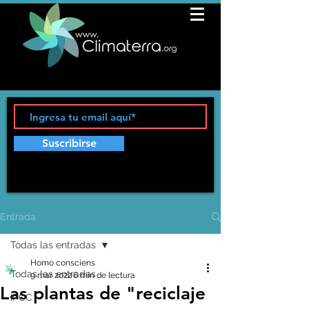
Suscribirse
Entrada
Todas las entradas
Homo consciens
Todas las entradas
9 mar 2022
6 min de lectura
Las plantas de "reciclaje
IPCC