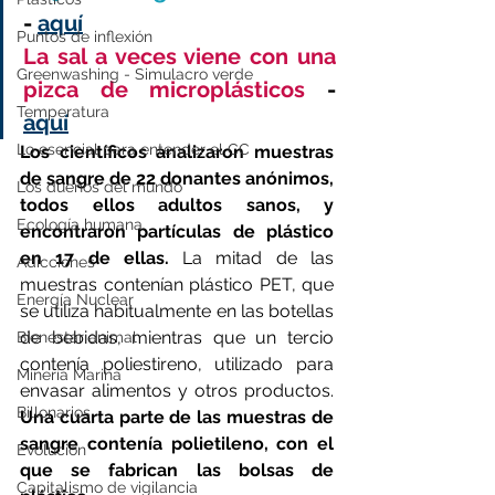
- 
aquí
Puntos de inflexión
La sal a veces viene con una 
Greenwashing - Simulacro verde
pizca de microplásticos 
- 
Temperatura
aquí
Lo esencial para entender el CC
Los científicos analizaron muestras 
de sangre de 22 donantes anónimos, 
Los dueños del mundo
todos ellos adultos sanos, y 
Ecología humana
encontraron partículas de plástico 
en 17 de ellas.
 La mitad de las 
Adicciones
muestras contenían plástico PET, que 
Energía Nuclear
se utiliza habitualmente en las botellas 
de bebidas, mientras que un tercio 
Bienestar animal
contenía poliestireno, utilizado para 
Minería Marina
envasar alimentos y otros productos.
Billonarios
Una cuarta parte de las muestras de 
sangre contenía polietileno, con el 
Evolución
que se fabrican las bolsas de 
Capitalismo de vigilancia