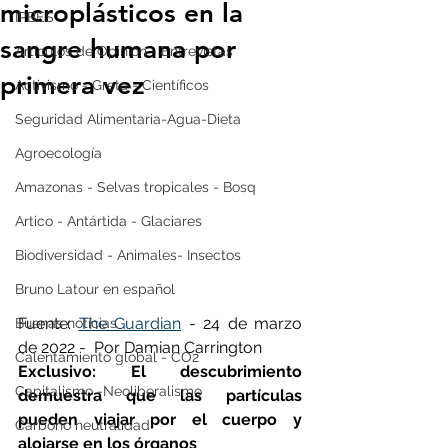
microplásticos en la
IPBES
sangre humana por
Artículos de Opinión - Entrevistas
primera vez
Activismo - Greta - Científicos
Seguridad Alimentaria-Agua-Dieta
Agroecología
Amazonas - Selvas tropicales - Bosq
Artico - Antártida - Glaciares
Biodiversidad - Animales- Insectos
Bruno Latour en español
Fuente: 
The Guardian
 - 24 de marzo 
Buenas noticias
de 2022 -  Por Damian Carrington
Calentamiento global - CO2
Exclusivo: El descubrimiento 
Capitalismo -Neoliberalismo
demuestra que las partículas 
pueden viajar por el cuerpo y 
Carbono neutralidad
alojarse en los órganos