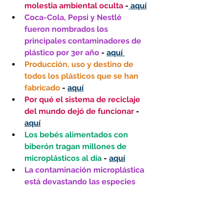
molestia ambiental oculta 
-
 aquí
Coca-Cola, Pepsi y Nestlé 
fueron nombrados los 
principales contaminadores de 
plástico por 3er año 
- 
aquí 
Producción, uso y destino de 
todos los plásticos que se han 
fabricado
 - 
aquí
Por qué el sistema de reciclaje 
del mundo dejó de funcionar
 - 
aquí
Los bebés alimentados con 
biberón tragan millones de 
microplásticos al día
 - 
aquí
La contaminación microplástica 
está devastando las especies 
que viven en el suelo
 - 
aquí
El crecimiento previsto de la 
basura plástica supera los 