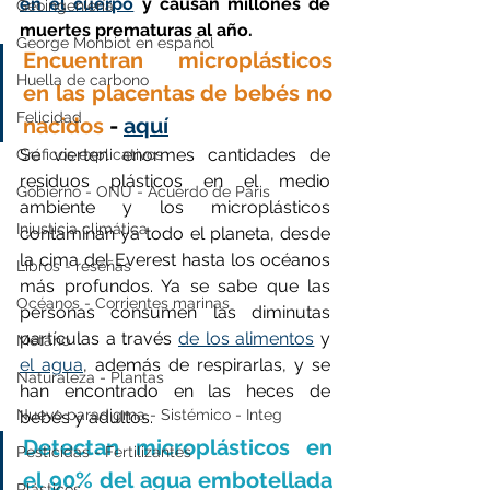
en el cuerpo
 y causan millones de 
Geoingeniería
muertes prematuras al año.
George Monbiot en español
Encuentran microplásticos 
Huella de carbono
en las placentas de bebés no 
Felicidad
nacidos
 - 
aquí
Se vierten enormes cantidades de 
Gráficos explicativos
residuos plásticos en el medio 
Gobierno - ONU - Acuerdo de Paris
ambiente y los microplásticos 
Injusticia climática
contaminan ya todo el planeta, desde 
la cima del Everest hasta los océanos 
Libros - reseñas
más profundos. Ya se sabe que las 
Océanos - Corrientes marinas
personas consumen las diminutas 
partículas a través 
de los alimentos
 y 
Metano
el agua
, además de respirarlas, y se 
Naturaleza - Plantas
han encontrado en las heces de 
Nuevo paradigma - Sistémico - Integ
bebés y adultos.
Detectan microplásticos en 
Pesticidas - Fertilizantes
el 90% del agua embotellada 
Plásticos