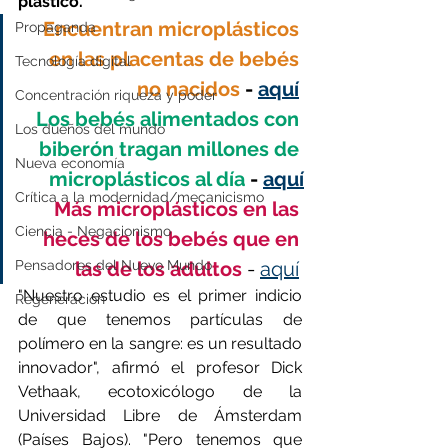
plástico.
Encuentran microplásticos 
Propaganda
en las placentas de bebés 
Tecnología digital
no nacidos
 - 
aquí
Concentración riqueza y poder
Los bebés alimentados con 
Los dueños del mundo
biberón tragan millones de 
Nueva economía
microplásticos al día
 - 
aquí
Crítica a la modernidad/mecanicismo
Más microplásticos en las 
Ciencia - Negacionismo
heces de los bebés que en 
las de los adultos 
- 
aquí
Pensadores del Nuevo Mundo
"Nuestro estudio es el primer indicio 
Regeneración
de que tenemos partículas de 
polímero en la sangre: es un resultado 
innovador", afirmó el profesor Dick 
Vethaak, ecotoxicólogo de la 
Universidad Libre de Ámsterdam 
(Países Bajos). "Pero tenemos que 