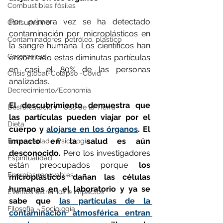
Combustibles fósiles
Por primera vez se ha detectado 
Consumismo
contaminación por microplásticos en 
Contaminadores: petróleo, plástico
la sangre humana. Los científicos han 
Coronavirus
encontrado estas diminutas partículas 
en casi el 80% de las personas 
Crisis global-Colapso -Covid
analizadas.
Decrecimiento/Economía
El descubrimiento demuestra que 
Desforestación - Uso de la Tierra
las partículas pueden viajar por el 
Dieta
cuerpo y 
alojarse en los órganos
. El 
impacto en la salud es aún 
Ecoansiedad - Psicología
desconocido.
 Pero los investigadores 
Espiritualidad
están preocupados porque 
los 
Energías renovables
microplásticos dañan las células 
humanas en el laboratorio y ya se 
Eventos extremos e impactos
sabe que 
las partículas de la 
Filosofía - Sociología
contaminación atmosférica entran 