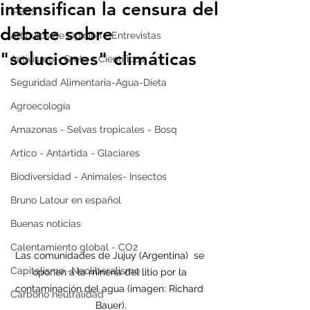
intensifican la censura del
IPBES
debate sobre
Artículos de Opinión - Entrevistas
"soluciones" climáticas
Activismo - Greta - Científicos
Seguridad Alimentaria-Agua-Dieta
Agroecología
Amazonas - Selvas tropicales - Bosq
Artico - Antártida - Glaciares
Biodiversidad - Animales- Insectos
Bruno Latour en español
Buenas noticias
Calentamiento global - CO2
Las comunidades de Jujuy (Argentina)  se 
Capitalismo -Neoliberalismo
oponen a la minería del litio por la 
contaminación del agua (imagen: Richard 
Carbono neutralidad
Bauer).