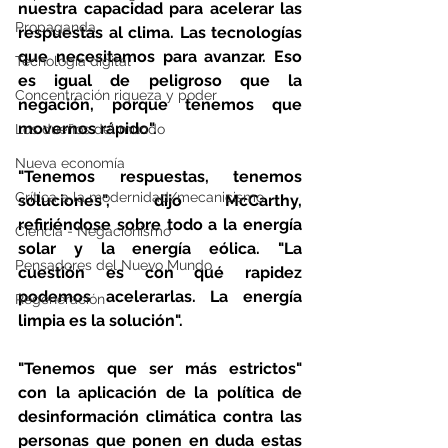
nuestra capacidad para acelerar las 
Propaganda
respuestas al clima. Las tecnologías 
que necesitamos para avanzar. Eso 
Tecnología digital
es igual de peligroso que la 
Concentración riqueza y poder
negación, porque tenemos que 
movernos rápido".
Los dueños del mundo
Nueva economía
"Tenemos respuestas, tenemos 
Crítica a la modernidad/mecanicismo
soluciones", dijo McCarthy, 
refiriéndose sobre todo a la energía 
Ciencia - Negacionismo
solar y la energía eólica. "La 
Pensadores del Nuevo Mundo
cuestión es con qué rapidez 
podemos acelerarlas. La energía 
Regeneración
limpia es la solución".
"Tenemos que ser más estrictos" 
con la aplicación de la política de 
desinformación climática contra las 
personas que ponen en duda estas 