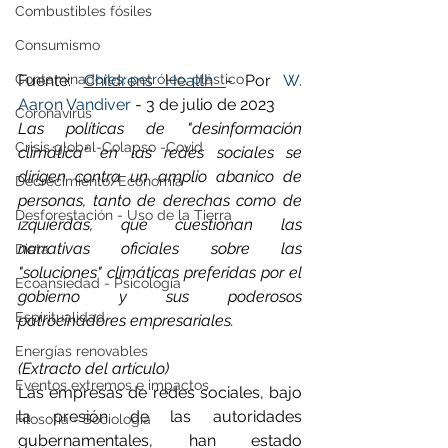
Combustibles fósiles
Consumismo
Contaminadores: petróleo, plástico
Fuente: 
Childrens Health 
- Por 
W. 
Aaron Vandiver
 - 3 de julio de 2023
Coronavirus
Las políticas de "desinformación 
Crisis global-Colapso -Covid
climática" en las redes sociales se 
dirigen contra un amplio abanico de 
Decrecimiento/Economía
personas, tanto de derechas como de 
Desforestación - Uso de la Tierra
izquierdas, que cuestionan las 
narrativas oficiales sobre las 
Dieta
"soluciones" climáticas preferidas por el 
Ecoansiedad - Psicología
gobierno y sus poderosos 
Espiritualidad
patrocinadores empresariales.
Energías renovables
(Extracto del artículo)
Eventos extremos e impactos
Las empresas de redes sociales, bajo 
la presión de las autoridades 
Filosofía - Sociología
gubernamentales, han estado 