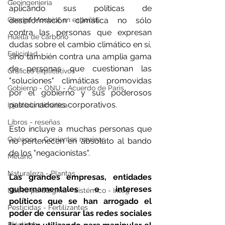
Geoingeniería
aplicando sus políticas de 
George Monbiot en español
desinformación climática no sólo 
contra las personas que expresan 
Huella de carbono
dudas sobre el cambio climático en sí, 
Felicidad
sino también contra una amplia gama 
de personas que cuestionan las 
Gráficos explicativos
"soluciones" climáticas promovidas 
Gobierno - ONU - Acuerdo de Paris
por el gobierno y sus poderosos 
patrocinadores corporativos.
Injusticia climática
Libros - reseñas
Esto incluye a muchas personas que 
Océanos - Corrientes marinas
no pertenecen en absoluto al bando 
de los "negacionistas".
Metano
Naturaleza - Plantas
Las grandes empresas, entidades 
gubernamentales e intereses 
Nuevo paradigma - Sistémico - Integ
políticos que se han arrogado el 
Pesticidas - Fertilizantes
poder de censurar las redes sociales 
Plásticos