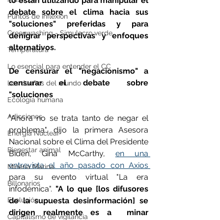
lo están utilizando para manipular el 
debate sobre el clima hacia sus 
Puntos de inflexión
"soluciones" preferidas y para 
Greenwashing - Simulacro verde
denigrar perspectivas y enfoques 
alternativos.
Temperatura
Lo esencial para entender el CC
De censurar el "negacionismo" a 
censurar el debate sobre 
Los dueños del mundo
"soluciones
Ecología humana
Adicciones
"Ahora no se trata tanto de negar el 
problema", dijo la primera Asesora 
Energía Nuclear
Nacional sobre el Clima del Presidente 
Bienestar animal
Biden, Gina McCarthy, 
en una 
entrevista el año pasado con Axios 
Minería Marina
para su evento virtual "La era 
Billonarios
infodémica". 
"A lo que [los difusores 
Evolución
de la supuesta desinformación] se 
dirigen realmente es a  minar 
Capitalismo de vigilancia