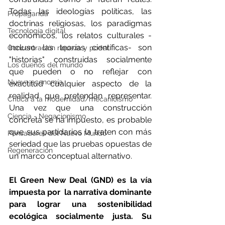
Todas las ideologías políticas, las 
Propaganda
doctrinas religiosas, los paradigmas 
Tecnología digital
económicos, los relatos culturales -
incluso las teorías científicas- son 
Concentración riqueza y poder
"historias" construidas socialmente 
Los dueños del mundo
que pueden o no reflejar con 
Nueva economía
exactitud cualquier aspecto de la 
realidad que pretendan representar. 
Crítica a la modernidad/mecanicismo
Una vez que una construcción 
Ciencia - Negacionismo
concreta se ha impuesto, es probable 
que sus partidarios la traten con más 
Pensadores del Nuevo Mundo
seriedad que las pruebas opuestas de 
Regeneración
un marco conceptual alternativo.
El Green New Deal (GND) es la vía 
impuesta por  la narrativa dominante 
para lograr una sostenibilidad 
ecológica socialmente justa. Su 