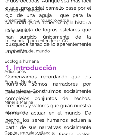
o dos décadas. Aunque sea más fácil 
que el proverbial camello pase por el 
Puntos de inflexión
ojo de una aguja  que para la 
Greenwashing - Simulacro verde
sociedad global tener éxito, la historia 
está repleta de logros estelares que 
Temperatura
han surgido únicamente de la 
Lo esencial para entender el CC
búsqueda tenaz de lo aparentemente 
imposible. 
Los dueños del mundo
Ecología humana
1. Introducción
Adicciones
Comenzamos recordando que los 
Energía Nuclear
humanos somos narradores por 
naturaleza. Construimos socialmente 
Bienestar animal
complejos conjuntos de hechos, 
Minería Marina
creencias y valores que guían nuestra 
forma de actuar en el mundo. De 
Billonarios
hecho, los seres humanos actúan a 
Evolución
partir de sus narrativas socialmente 
Capitalismo de vigilancia
construidas como si fueran reales. 