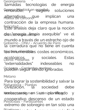
Geoingeniería
llamadas tecnologías de energía 
George Monbiot en español
renovable, y sugiere soluciones 
alternativas que implican una 
Huella de carbono
contracción de la empresa humana. 
Felicidad
Este análisis deja claro que la noción  
de "energía limpia asequible" ve el 
Gráficos explicativos
mundo a través de un estrecho ojo de 
Gobierno - ONU - Acuerdo de Paris
la cerradura que no tiene en cuenta 
los innumerables costes económicos, 
Injusticia climática
ecológicos y sociales. Estas 
Libros - reseñas
"externalidades" indeseables no 
Océanos - Corrientes marinas
pueden seguir siendo ignoradas.
Metano
Para lograr la sostenibilidad y salvar la 
Naturaleza - Plantas
civilización, la sociedad debe 
embarcarse en un planificado y 
Nuevo paradigma - Sistémico - Integ
cooperativo descenso de un estado 
Pesticidas - Fertilizantes
extremo de sobregiro en tan sólo una 
Plásticos