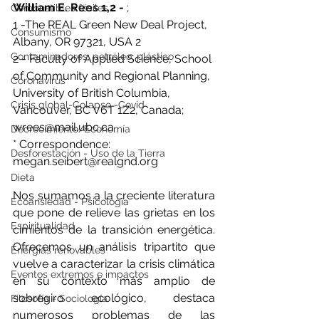
William E. Rees 1,2 - 
;
Combustibles fósiles
1 -The REAL Green New Deal Project, 
Consumismo
Albany, OR 97321, USA 2 
Contaminadores: petróleo, plástico
2 - Faculty of Applied Science, School 
of Community and Regional Planning, 
Coronavirus
University of British Columbia, 
Crisis global-Colapso -Covid
Vancouver, BC V6T 1Z2, Canada; 
wrees@mail.ubc.ca 
Decrecimiento/Economía
* Correspondence: 
Desforestación - Uso de la Tierra
megan.seibert@realgnd.org 
Dieta
Nos sumamos a la creciente literatura 
Ecoansiedad - Psicología
que pone de relieve las grietas en los 
Espiritualidad
cimientos de la transición energética. 
Ofrecemos un análisis tripartito que 
Energías renovables
vuelve a caracterizar la crisis climática 
Eventos extremos e impactos
en su contexto más amplio de 
sobregiro ecológico, destaca 
Filosofía - Sociología
numerosos problemas de las 