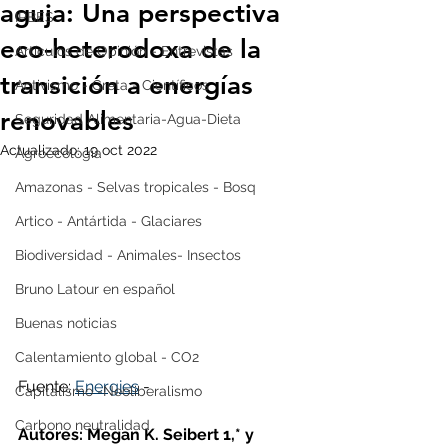
aguja: Una perspectiva
IPBES
eco-heterodoxa de la
Artículos de Opinión - Entrevistas
transición a energías
Activismo - Greta - Científicos
renovables
Seguridad Alimentaria-Agua-Dieta
Actualizado:
19 oct 2022
Agroecología
Amazonas - Selvas tropicales - Bosq
Artico - Antártida - Glaciares
Biodiversidad - Animales- Insectos
Bruno Latour en español
Buenas noticias
Calentamiento global - CO2
Fuente: 
Energies
 - 
Capitalismo -Neoliberalismo
Carbono neutralidad
Autores: Megan K. Seibert 1,* y 