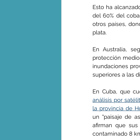
Esto ha alcanzad
del 60% del coba
otros países, don
plata.
En Australia, se
protección medio
inundaciones pro
superiores a las d
análisis por saté
la provincia de H
un "paisaje de a
afirman que sus
contaminado 8 km 