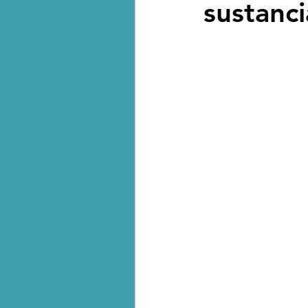
sustanci
Biodiversidad - Animales
Calentamiento global - 
Combustibles fósiles
Crisis global-Colapso -C
Dieta
Ecoansiedad - 
Eventos extremos e imp