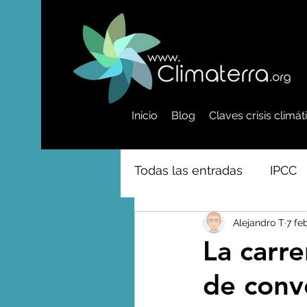
Inicio
Blog
Claves crisis climá
Todas las entradas
IPCC
Alejandro T
7 fe
Activismo - Greta - Cientí
La carre
de conv
Amazonas - Selvas tropi