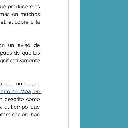
que produce más 
emas en muchos 
l, el cobre o la 
on un aviso de 
pués de que las 
ignificativamente 
En Cuba, que cuenta con las terceras mayores reservas de cobalto del mundo, el 
ierto de Moa, en 
n descrito como 
, al tiempo que 
taminación han 