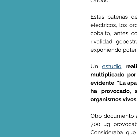
cátodo.
Estas baterías 
eléctricos, los or
cobalto, antes c
rivalidad geoes
exponiendo poten
Un 
estudio
 r
eal
multiplicado po
evidente. "La apa
ha provocado, 
organismos vivos",
Otro documento a
700 µg provoca
Consideraba que