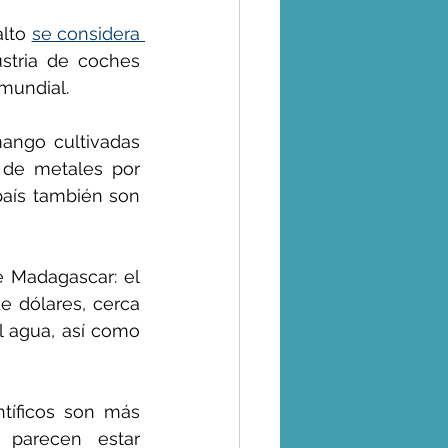
lto 
se considera 
stria de coches 
 mundial.
ango cultivadas 
de metales por 
encima del límite de seguridad. Las ONG dicen que los mineros del país también son 
e Madagascar: el 
 dólares, cerca 
l agua, así como 
tíficos son más 
parecen estar 