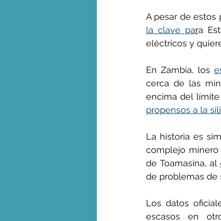
A pesar de estos
la clave pa
r
a Est
eléctricos y quier
En Zambia, los 
e
cerca de las min
propensos a la sil
La historia es si
complejo minero 
de Toamasina, al 
de problemas de s
Los datos oficial
escasos en otro