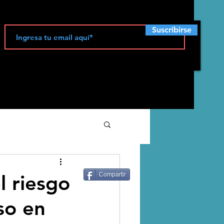
Suscribirse
ecología
l riesgo
Compartir
so en