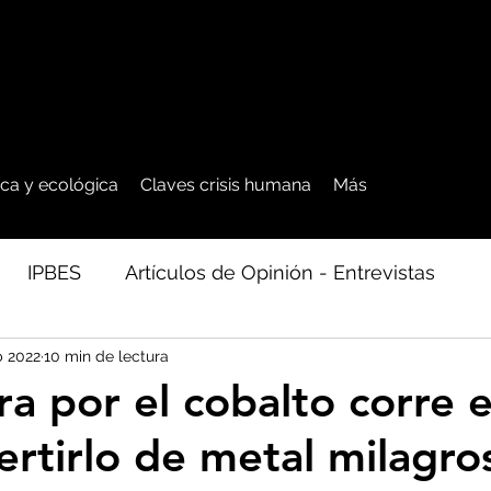
tica y ecológica
Claves crisis humana
Más
IPBES
Artículos de Opinión - Entrevistas
b 2022
10 min de lectura
ficos
Seguridad Alimentaria-Agua-Dieta
Agro
ra por el cobalto corre e
ertirlo de metal milagro
cales - Bosq
Artico - Antártida - Glaciares