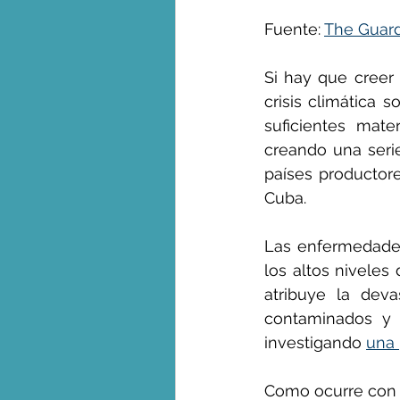
Fuente: 
The Guar
George Monbiot en espa
Si hay que creer 
crisis climática 
suficientes mate
creando una seri
países productor
Cuba.
Las enfermedades
los altos niveles
atribuye la deva
contaminados y l
investigando 
una 
Como ocurre con c