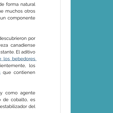
e forma natural 
ue muchos otros 
s un componente 
descubrieron por 
eza canadiense 
ante. El aditivo 
e los bebedores 
entemente, los 
s
 que contienen 
s y como agente 
 de cobalto, es 
stabilizador del 