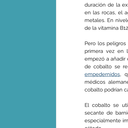
duración de la ex
en las rocas, el 
metales. En nive
de la vitamina B12
Pero los peligros
primera vez en 
empezó a añadir c
de cobalto se r
empedernidos
, 
médicos alemane
cobalto podrían c
El cobalto se ut
secante de barni
especialmente imp