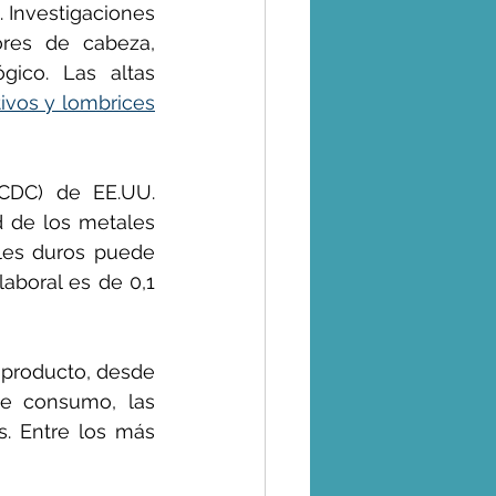
 Investigaciones 
res de cabeza, 
ico. Las altas 
ivos y lombrices
CDC) de EE.UU. 
 de los metales 
les duros puede 
aboral es de 0,1 
 producto, desde 
de consumo, las 
s. Entre los más 