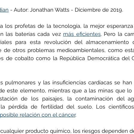
dian
 - Autor: Jonathan Watts - Diciembre de 2019.
ñol
Huella de carbono
a los profetas de la tecnología, la mejor esperanza 
son las baterías cada vez 
más eficientes
. Pero la car
riales para esta revolución del almacenamiento d
e de otros problemas medioambientales, como está
es de cobalto como la República Democrática del 
 pulmonares y las insuficiencias cardíacas se han 
 de este elemento, mientras que a las minas que lo 
stación de los paisajes, la contaminación del agu
a pérdida de fertilidad del suelo. Los científico
posible relación con el cáncer
.
ualquier producto químico, los riesgos dependen de 