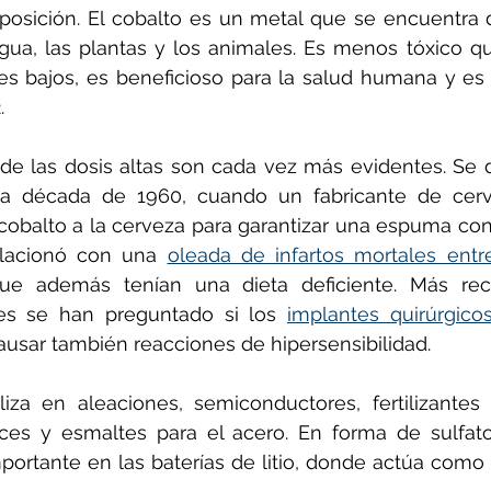
posición. El cobalto es un metal que se encuentra d
agua, las plantas y los animales. Es menos tóxico q
les bajos, es beneficioso para la salud humana y e
.
 de las dosis altas son cada vez más evidentes. Se 
la década de 1960, cuando un fabricante de cerv
obalto a la cerveza para garantizar una espuma const
elacionó con una 
oleada de infartos mortales entr
que además tenían una dieta deficiente. Más reci
s se han preguntado si los 
implantes quirúrgico
ausar también reacciones de hipersensibilidad.
iliza en aleaciones, semiconductores, fertilizante
ces y esmaltes para el acero. En forma de sulfato
ortante en las baterías de litio, donde actúa como e